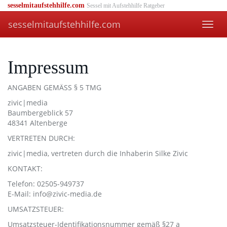
Skip
sesselmitaufstehhilfe.com
Sessel mit Aufstehhilfe Ratgeber
to
sesselmitaufstehhilfe.com
main
Toggl
content
navig
Impressum
ANGABEN GEMÄSS § 5 TMG
zivic|media
Baumbergeblick 57
48341 Altenberge
VERTRETEN DURCH:
zivic|media, vertreten durch die Inhaberin Silke Zivic
KONTAKT:
Telefon: 02505-949737
E-Mail: info@zivic-media.de
UMSATZSTEUER:
Umsatzsteuer-Identifikationsnummer gemäß §27 a